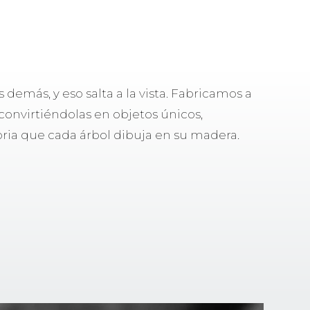
demás, y eso salta a la vista. Fabricamos a
convirtiéndolas en objetos únicos,
oria que cada árbol dibuja en su madera.