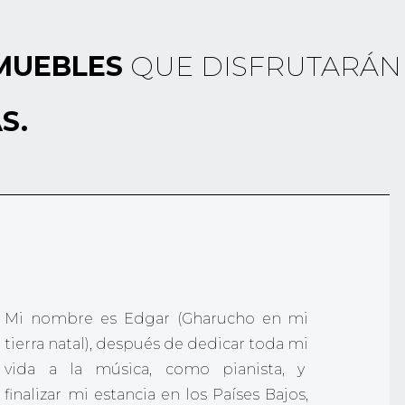
MUEBLES
QUE DISFRUTARÁN
S.
Mi nombre es Edgar (Gharucho en mi
tierra natal), después de dedicar toda mi
vida a la música, como pianista, y
finalizar mi estancia en los Países Bajos,